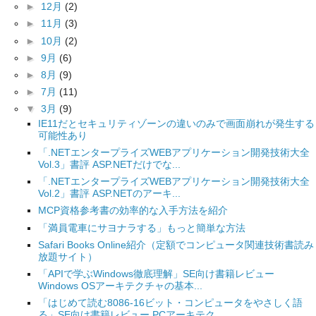
►
12月
(2)
►
11月
(3)
►
10月
(2)
►
9月
(6)
►
8月
(9)
►
7月
(11)
▼
3月
(9)
IE11だとセキュリティゾーンの違いのみで画面崩れが発生する
可能性あり
「.NETエンタープライズWEBアプリケーション開発技術大全
Vol.3」書評 ASP.NETだけでな...
「.NETエンタープライズWEBアプリケーション開発技術大全
Vol.2」書評 ASP.NETのアーキ...
MCP資格参考書の効率的な入手方法を紹介
「満員電車にサヨナラする」もっと簡単な方法
Safari Books Online紹介（定額でコンピュータ関連技術書読み
放題サイト）
「APIで学ぶWindows徹底理解」SE向け書籍レビュー
Windows OSアーキテクチャの基本...
「はじめて読む8086-16ビット・コンピュータをやさしく語
る」SE向け書籍レビュー PCアーキテク...