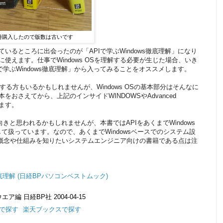
時購入したので版数は古いです
るところに出会ったのが「APIで学ぶWindows徹底理解」になり
使えます。仕事でWindows OSを理解する必要が生じた場合、いき
学ぶWindows徹底理解」から入ってみることをオススメします。
る方もいるかもしれませんが、Windows OSの基本部分はそんなに
おさえてから、上記のインサイドWINDOWSやAdvanced
います。
と思われるかもしれませんが、本書ではAPIをあくまでWindows
て扱っています。なので、あくまでWindowsベースでのシステム設
OSの概念や仕組みを知りたいシステムエンジニア向けの書籍である点は注
s徹底理解 (日経BPパソコンベストムック)
編 日経BP社 2004-04-15
leで探す
楽天ブックスで探す