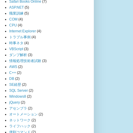
Safari Books Online
(7)
ASP.NET
(5)
職業訓練
(5)
COM
(4)
CPU
(4)
Internet Explorer
(4)
トラブル事例
(4)
時事ネタ
(4)
VBScript
(3)
ダンプ解析
(3)
情報処理技術者試験
(3)
AWS
(2)
C++
(2)
DB
(2)
SE経歴
(2)
SQL Server
(2)
Windows8
(2)
jQuery
(2)
アセンブラ
(2)
オートメーション
(2)
ネットワーク
(2)
ライフハック
(2)
便利コマンド
(2)