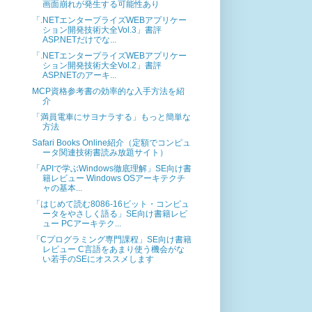
画面崩れが発生する可能性あり
「.NETエンタープライズWEBアプリケー
ション開発技術大全Vol.3」書評
ASP.NETだけでな...
「.NETエンタープライズWEBアプリケー
ション開発技術大全Vol.2」書評
ASP.NETのアーキ...
MCP資格参考書の効率的な入手方法を紹
介
「満員電車にサヨナラする」もっと簡単な
方法
Safari Books Online紹介（定額でコンピュ
ータ関連技術書読み放題サイト）
「APIで学ぶWindows徹底理解」SE向け書
籍レビュー Windows OSアーキテクチ
ャの基本...
「はじめて読む8086-16ビット・コンピュ
ータをやさしく語る」SE向け書籍レビ
ュー PCアーキテク...
「Cプログラミング専門課程」SE向け書籍
レビュー C言語をあまり使う機会がな
い若手のSEにオススメします