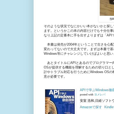
当
そのような状況でなにかいい本がないかと探してい
ます。というかこの本の内容だけでも十分仕事に
なり上記の定番本に手を出すよりまずは「APIで
本書は発売が2004年ということで古さを心配す
変わってないので大丈夫です。まずは本書で基本を
Windows等にチャレンジしていけばよいと思
あとタイトルにAPIとあるのでプログラマー向き
OSが提供する機能を理解するための切り口とし
計やトラブル対応を行うためにWindows 
意が必要です。
APIで学ぶWindow
posted with
ヨメレバ
安室 浩和,日経ソフトウエア
Amazonで探す
Kind