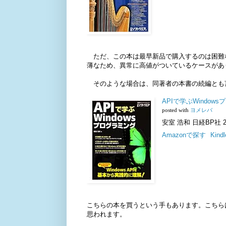
ただ、この本は最早新品で購入するのは困難な
薄なため、異常に高値がついているケースがあ
そのような場合は、同著者の本書の続編とも
APIで学ぶWindow
posted with
ヨメレバ
安室 浩和 日経BP社 201
Amazonで探す
Kin
こちらの本を買うという手もあります。こちら
思われます。