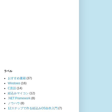
ラベル
おすすめ書籍
(37)
Windows
(16)
C言語
(14)
組込みマイコン
(12)
.NET Framework
(8)
ノウハウ
(8)
12ステップで作る組込みOS自作入門
(7)